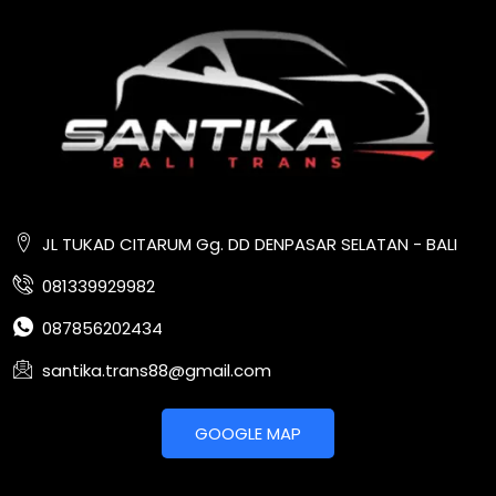
JL TUKAD CITARUM Gg. DD DENPASAR SELATAN - BALI
081339929982
087856202434
santika.trans88@gmail.com
GOOGLE MAP