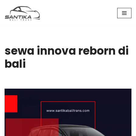
Skip
to
content
sewa innova reborn di
bali