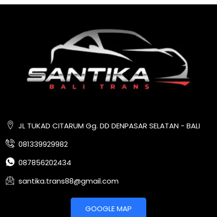
JL TUKAD CITARUM Gg. DD DENPASAR SELATAN - BALI
081339929982
087856202434
santika.trans88@gmail.com
GOOGLE MAP