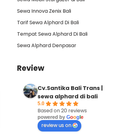
Sewa Innova Zenix Bali
Tarif Sewa Alphard Di Bali
Tempat Sewa Alphard Di Bali
Sewa Alphard Denpasar
Review
Cv.Santika Bali Trans |
sewa alphard di bali
5.0
Based on 20 reviews
powered by
G
o
o
g
l
e
review us on