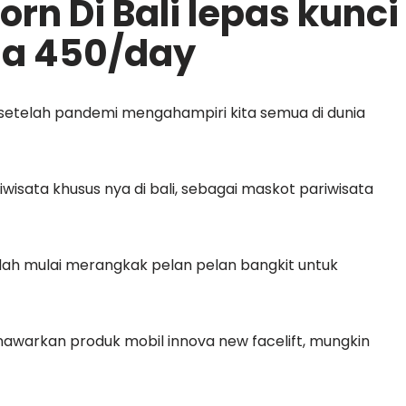
rn Di Bali lepas kunci
Gek Desy
ga 450/day
2 tahun yang lalu
Sewa mobil di Cv Sant
Bali Trans dgn pelaya
 setelah pandemi mengahampiri kita semua di dunia
baik dan ramah👌👍👍
👍
iwisata khusus nya di bali, sebagai maskot pariwisata
dah mulai merangkak pelan pelan bangkit untuk
enawarkan produk mobil innova new facelift, mungkin