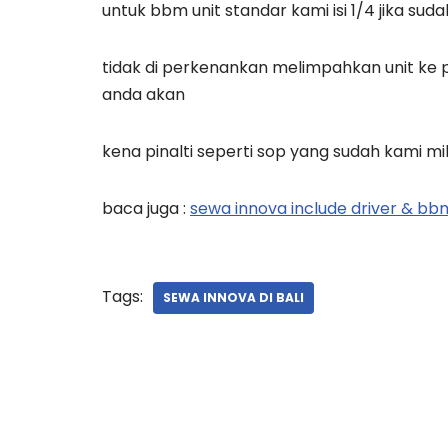
untuk bbm unit standar kami isi 1/4 jika su
tidak di perkenankan melimpahkan unit ke p
anda akan
kena pinalti seperti sop yang sudah kami mili
baca juga :
sewa innova include driver & b
Tags:
SEWA INNOVA DI BALI