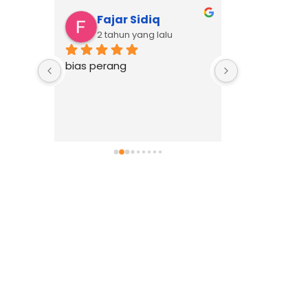
Fajar Sidiq
Hias 
2 tahun yang lalu
2 tahun
ika 
bias perang
Supirnya dat
nan yg 
bahkan sebe
👍👍👍
ditentukan, 
baik dan ra