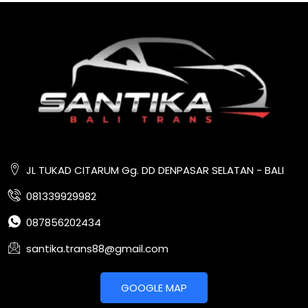
JL TUKAD CITARUM Gg. DD DENPASAR SELATAN - BALI
081339929982
087856202434
santika.trans88@gmail.com
GOOGLE MAP