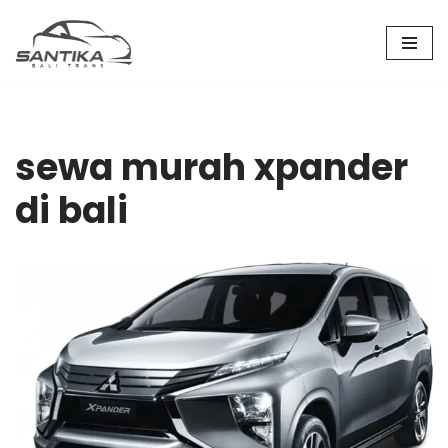
Skip
to
content
sewa murah xpander
di bali